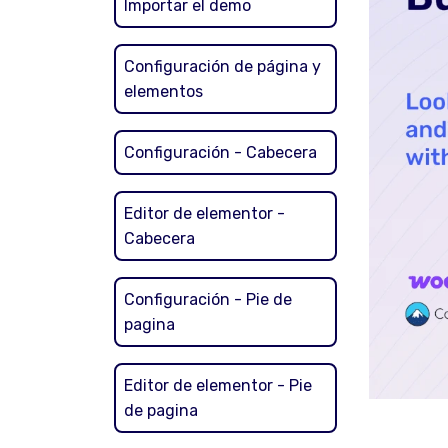
Importar el demo
Configuración de página y
elementos
Configuración - Cabecera
Editor de elementor -
Cabecera
Configuración - Pie de
pagina
Editor de elementor - Pie
de pagina
Inst
Titl
Link
Com
Type
Cate
Tag 
Bann
Imag
Imag
Card
WC: 
WC: 
Sea
Cont
WC: 
WC: 
Pos
Post
Post
CPT 
WC: 
WC: 
WC:
WC:
WC: 
Antes de i
Antes de i
Una vez qu
Una vez q
La importa
En esta s
A continua
En esta gu
A continua
En esta gu
En esta gu
En esta se